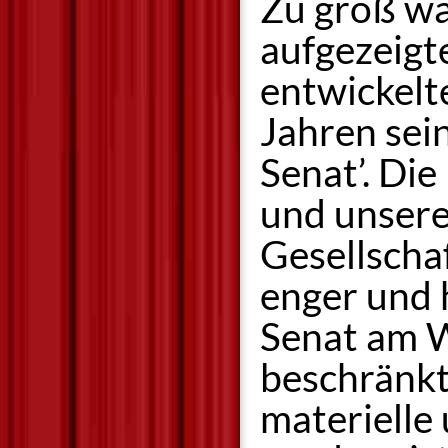
Zu groß war
aufgezeigt
entwickelt
Jahren sei
Senat’. Di
und unsere
Gesellscha
enger und h
Senat am W
beschränkt 
materielle