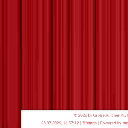
©
2026 by Große Jülicher KG R
28.07.2026, 14:57:12 |
Sitemap
| Powered by
mo