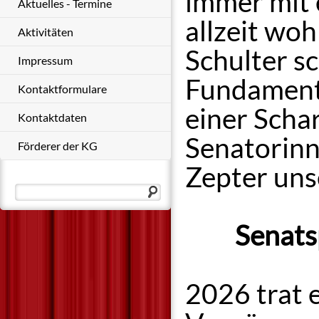
immer mit 
Aktuelles - Termine
allzeit wo
Aktivitäten
Schulter s
Impressum
Fundament
Kontaktformulare
einer Scha
Kontaktdaten
Senatorin
Förderer der KG
Zepter uns
Senats
2026 trat e