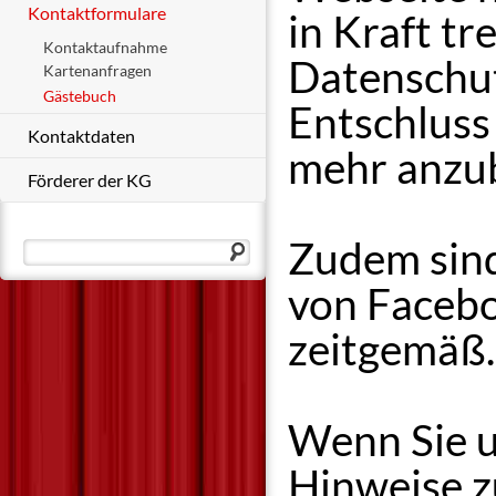
Kontaktformulare
in Kraft t
Kontaktaufnahme
Datenschu
Kartenanfragen
Gästebuch
Entschluss
Kontaktdaten
mehr anzub
Förderer der KG
Zudem sind
von Facebo
zeitgemäß.
Wenn Sie u
Hinweise 