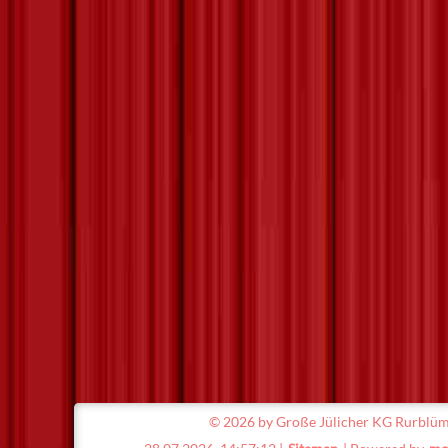
©
2026 by Große Jülicher KG Rurblümc