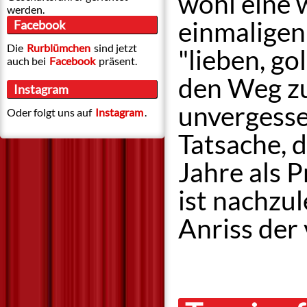
wohl eine 
werden.
einmaligen
Facebook
Die
Rurblümchen
sind jetzt
"lieben, g
auch bei
Facebook
präsent.
den Weg zu
Instagram
unvergesse
Oder folgt uns auf
Instagram
.
Tatsache, 
Jahre als P
ist nachzu
Anriss der