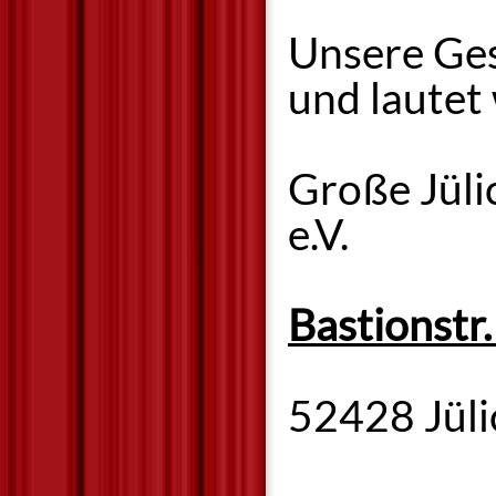
Unsere Ges
und lautet 
Große Jül
e.V.
Bastionstr.
52428 Jüli