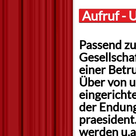
Aufruf - 
Passend z
Gesellscha
einer Betru
Über von u
eingericht
der Endung
praesiden
werden u.a