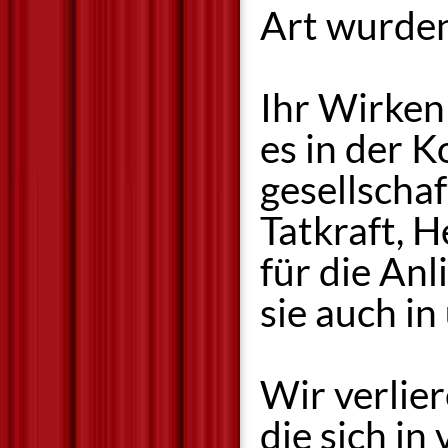
Art wurden
Ihr Wirken 
es in der 
gesellscha
Tatkraft, 
für die Anl
sie auch i
Wir verlier
die sich in