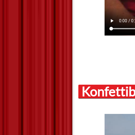
Konfettib