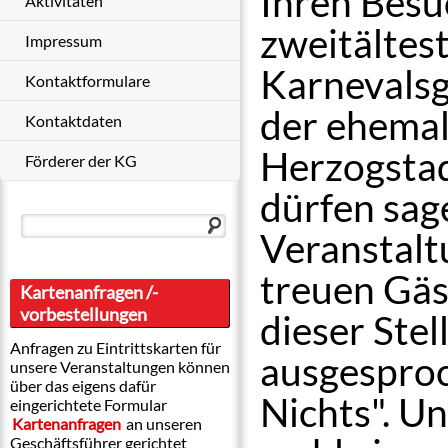
Ihren Besu
Aktivitäten
zweitältes
Impressum
Karnevalsg
Kontaktformulare
der ehemal
Kontaktdaten
Herzogstadt
Förderer der KG
dürfen sag
Veranstalt
treuen Gäs
Kartenanfragen /-
vorbestellungen
dieser Ste
Anfragen zu Eintrittskarten für
ausgesproc
unsere Veranstaltungen können
über das eigens dafür
Nichts". Un
eingerichtete Formular
Kartenanfragen
an unseren
Geschäftsführer gerichtet